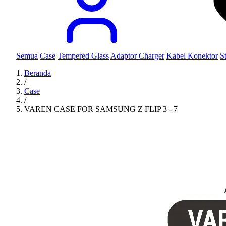
Semua
Case
Tempered Glass
Adaptor Charger
Kabel Konektor
S
Beranda
/
Case
/
VAREN CASE FOR SAMSUNG Z FLIP 3 - 7