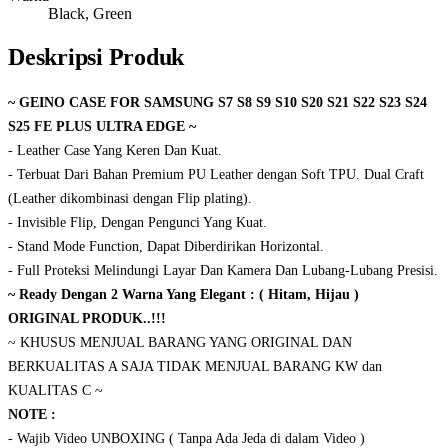
Black, Green
Deskripsi Produk
~ GEINO CASE FOR SAMSUNG S7 S8 S9 S10 S20 S21 S22 S23 S24
S25 FE PLUS ULTRA EDGE ~
- Leather Case Yang Keren Dan Kuat.
- Terbuat Dari Bahan Premium PU Leather dengan Soft TPU. Dual Craft
(Leather dikombinasi dengan Flip plating).
- Invisible Flip, Dengan Pengunci Yang Kuat.
- Stand Mode Function, Dapat Diberdirikan Horizontal.
- Full Proteksi Melindungi Layar Dan Kamera Dan Lubang-Lubang Presisi.
~ Ready Dengan 2 Warna Yang Elegant : ( Hitam, Hijau )
ORIGINAL PRODUK..!!!
~ KHUSUS MENJUAL BARANG YANG ORIGINAL DAN
BERKUALITAS A SAJA TIDAK MENJUAL BARANG KW dan
KUALITAS C ~
NOTE :
- Wajib Video UNBOXING ( Tanpa Ada Jeda di dalam Video )