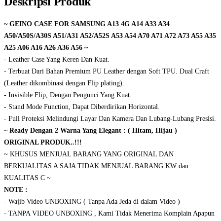
Deskripsi Produk
~ GEINO CASE FOR SAMSUNG A13 4G A14 A33 A34
A50/A50S/A30S A51/A31 A52/A52S A53 A54 A70 A71 A72 A73 A55 A35
A25 A06 A16 A26 A36 A56 ~
- Leather Case Yang Keren Dan Kuat.
- Terbuat Dari Bahan Premium PU Leather dengan Soft TPU. Dual Craft
(Leather dikombinasi dengan Flip plating).
- Invisible Flip, Dengan Pengunci Yang Kuat.
- Stand Mode Function, Dapat Diberdirikan Horizontal.
- Full Proteksi Melindungi Layar Dan Kamera Dan Lubang-Lubang Presisi.
~ Ready Dengan 2 Warna Yang Elegant : ( Hitam, Hijau )
ORIGINAL PRODUK..!!!
~ KHUSUS MENJUAL BARANG YANG ORIGINAL DAN
BERKUALITAS A SAJA TIDAK MENJUAL BARANG KW dan
KUALITAS C ~
NOTE :
- Wajib Video UNBOXING ( Tanpa Ada Jeda di dalam Video )
- TANPA VIDEO UNBOXING , Kami Tidak Menerima Komplain Apapun