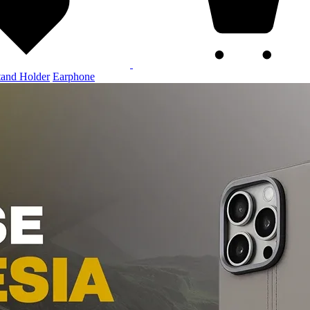
tand Holder
Earphone