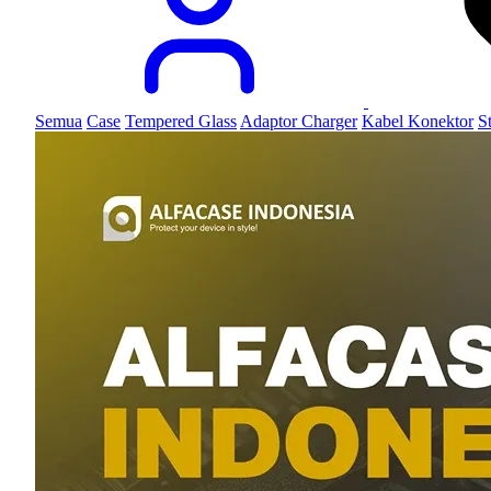
Semua
Case
Tempered Glass
Adaptor Charger
Kabel Konektor
S