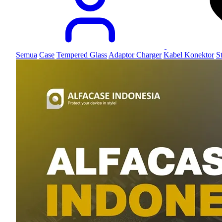
Semua
Case
Tempered Glass
Adaptor Charger
Kabel Konektor
S