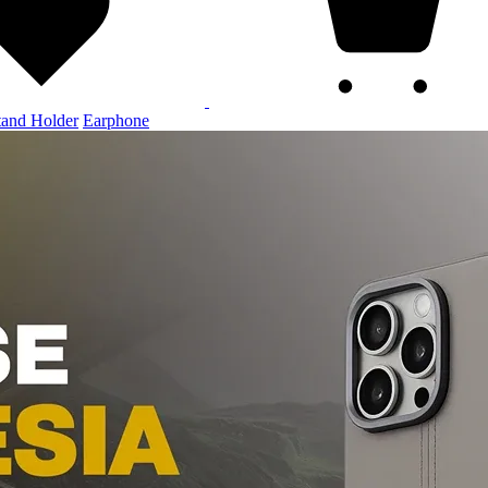
tand Holder
Earphone