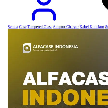
Semua
Case
Tempered Glass
Adaptor Charger
Kabel Konektor
S