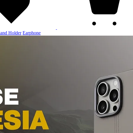
tand Holder
Earphone