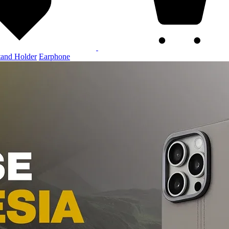
tand Holder
Earphone