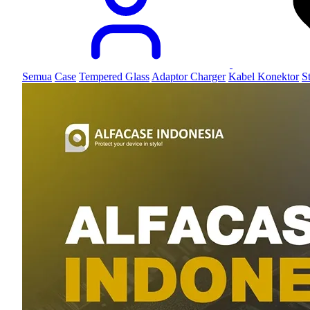
Semua
Case
Tempered Glass
Adaptor Charger
Kabel Konektor
S